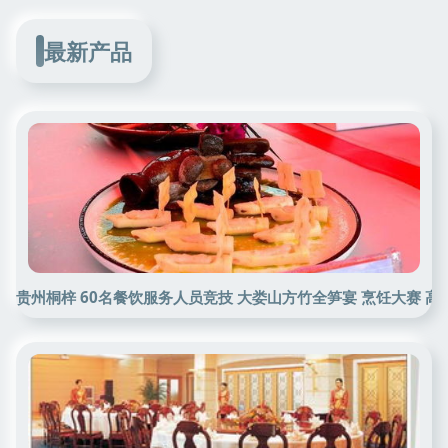
最新产品
贵州桐梓 60名餐饮服务人员竞技 大娄山方竹全笋宴 烹饪大赛 高